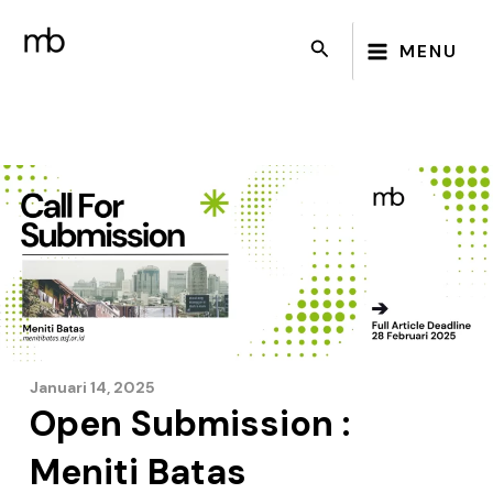
Lewati
MAIN
ke
Cari
MENU
MENU
konten
Januari 14, 2025
Open Submission :
Meniti Batas